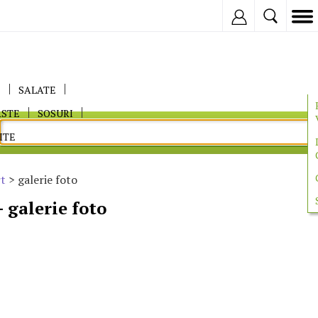
Inregistreaza
E
SALATE
ASTE
SOSURI
ITE
rt
> galerie foto
- galerie foto