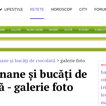
n vârstă
de dureroasă este investigația
LIFESTYLE
RETETE
HOROSCOP
CITY
FORU
ORBE
SALATE
MANCARURI
DESERT
PASTE
SOSURI
SARBAT
ane şi bucăţi de ciocolată
> galerie foto
ING
nane şi bucăţi de
b
vi
ă - galerie foto
te
le
ma