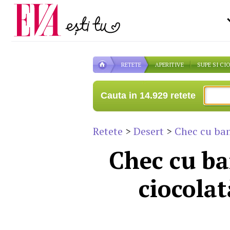
Carieră
pe măsură ce înaintezi î
Actualitate
RETETE
APERITIVE
SUPE SI CI
Cauta in 14.929 retete
Retete
>
Desert
>
Chec cu ban
Chec cu ba
ciocolat