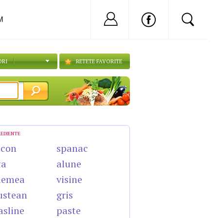
Nu ai cont?
Inregistreaza-
M
ORI
RETETE FAVORITE
REDIENTE
acon
spanac
ta
alune
lemea
visine
ustean
gris
sline
paste