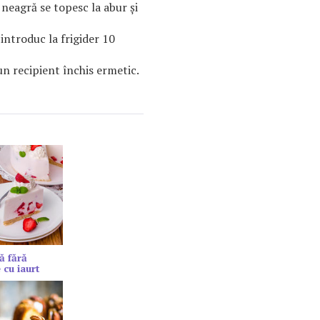
neagră se topesc la abur și
 introduc la frigider 10
un recipient închis ermetic.
ă fără
 cu iaurt