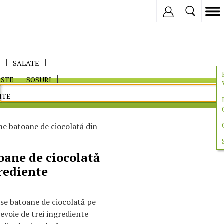
Inregistreaza
E
SALATE
ASTE
SOSURI
ITE
ne batoane de ciocolată din
oane de ciocolată
rediente
ase batoane de ciocolată pe
nevoie de trei ingrediente