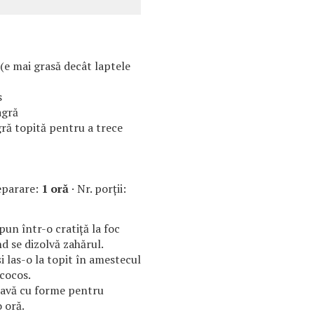
e mai grasă decât laptele
s
agră
ră topită pentru a trece
eparare:
1 oră
· Nr. porţii:
un într-o cratiță la foc
d se dizolvă zahărul.
i las-o la topit în amestecul
 cocos.
tavă cu forme pentru
o oră.