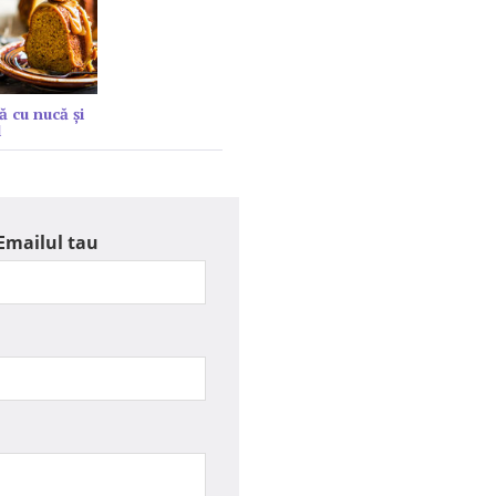
ă cu nucă și
l
Emailul tau