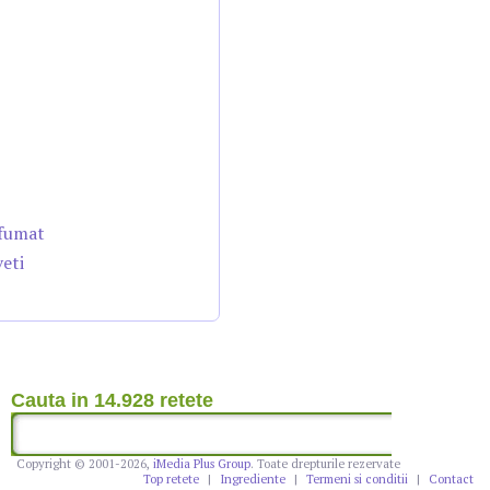
afumat
veti
Cauta in 14.928 retete
Copyright © 2001-2026,
iMedia Plus Group
. Toate drepturile rezervate
Top retete
|
Ingrediente
|
Termeni si conditii
|
Contact