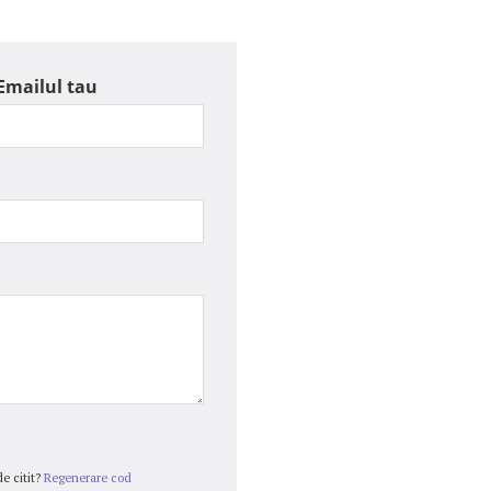
Emailul tau
e citit?
Regenerare cod