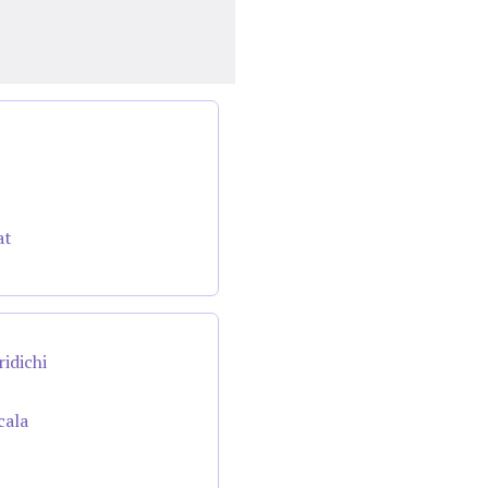
at
ridichi
cala