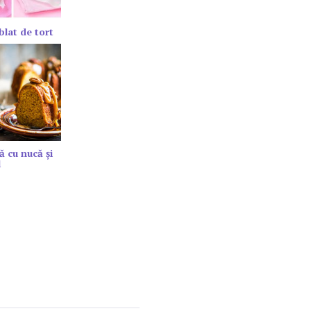
blat de tort
ă cu nucă și
l