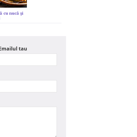
ă cu nucă și
l
Emailul tau