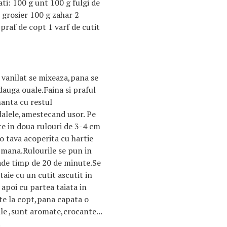
ti: 100 g unt 100 g fulgi de
grosier 100 g zahar 2
c praf de copt 1 varf de cutit
 vanilat se mixeaza,pana se
dauga ouale.Faina si praful
manta cu restul
alele,amestecand usor. Pe
te in doua rulouri de 3-4 cm
-o tava acoperita cu hartie
u mana.Rulourile se pun in
rade timp de 20 de minute.Se
taie cu un cutit ascutit in
 apoi cu partea taiata in
ute la copt,pana capata o
le ,sunt aromate,crocante...
!