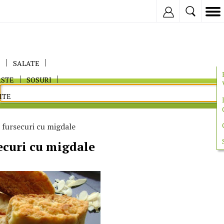
Inregistreaza
E
SALATE
ASTE
SOSURI
ITE
 fursecuri cu migdale
ecuri cu migdale