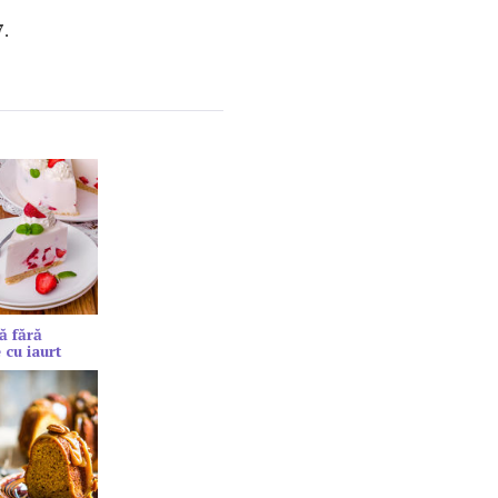
7
.
ă fără
 cu iaurt