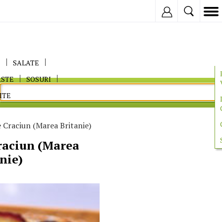
Inregistreaza
E
SALATE
ASTE
SOSURI
ITE
 Craciun (Marea Britanie)
raciun (Marea
nie)