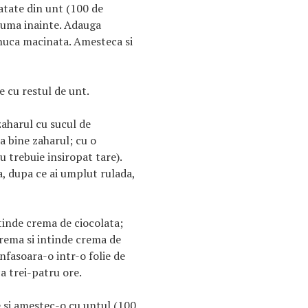
tate din unt (100 de
spuma inainte. Adauga
i nuca macinata. Amesteca si
 cu restul de unt.
aharul cu sucul de
ca bine zaharul; cu o
u trebuie insiropat tare).
a, dupa ce ai umplut rulada,
ntinde crema de ciocolata;
crema si intinde crema de
nfasoara-o intr-o folie de
rca trei-patru ore.
 si amestec-o cu untul (100