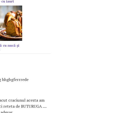
 cu iaurt
ă cu nucă și
l
g hhgbgferrrede
facut craciunul acesta am
ici reteta de BUTURUGA ....
 adevar