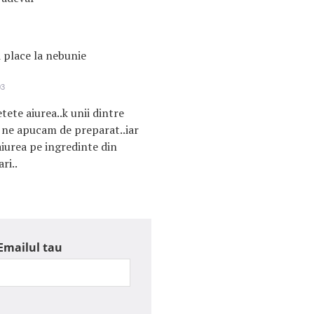
i place la nebunie
03
etete aiurea..k unii dintre
r ne apucam de preparat..iar
 aiurea pe ingredinte din
ri..
Emailul tau