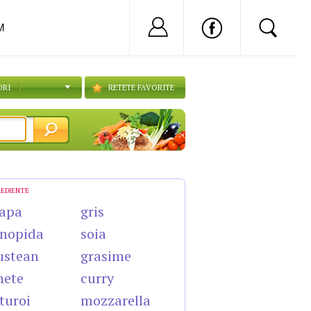
Nu ai cont?
Inregistreaza-
M
ORI
RETETE FAVORITE
REDIENTE
apa
gris
nopida
soia
ustean
grasime
nete
curry
turoi
mozzarella