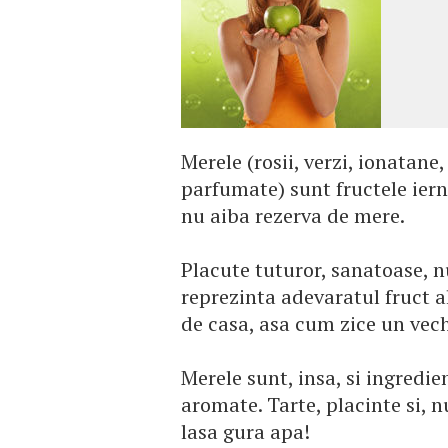
Merele (rosii, verzi, ionatane
parfumate) sunt fructele ierni
nu aiba rezerva de mere.
Placute tuturor, sanatoase, n
reprezinta adevaratul fruct al
de casa, asa cum zice un vech
Merele sunt, insa, si ingredie
aromate. Tarte, placinte si, 
lasa gura apa!