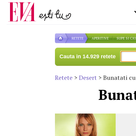
Carieră
pe măsură ce înaintezi î
Actualitate
RETETE
APERITIVE
SUPE SI CI
Cauta in 14.929 retete
Retete
>
Desert
> Bunatati c
Bunat