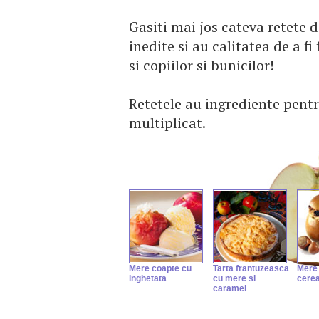
Gasiti mai jos cateva retete d
inedite si au calitatea de a fi
si copiilor si bunicilor!
Retetele au ingrediente pentru
multiplicat.
Mere coapte cu
Tarta frantuzeasca
Mere
inghetata
cu mere si
cerea
caramel