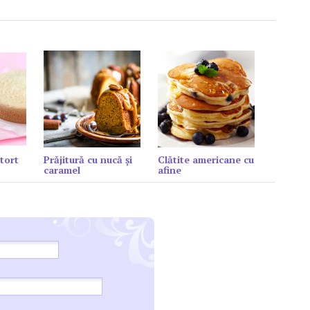
tort
Prăjitură cu nucă și
Clătite americane cu
caramel
afine