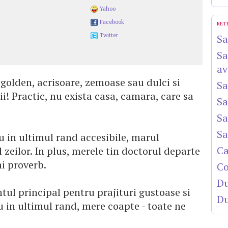
Yahoo
Facebook
RET
Twitter
Sa
Sa
av
, golden, acrisoare, zemoase sau dulci si
Sa
i! Practic, nu exista casa, camara, care sa
Sa
Sa
Sa
u in ultimul rand accesibile, marul
Ca
 zeilor. In plus, merele tin doctorul departe
i proverb.
Co
Du
ntul principal pentru prajituri gustoase si
Du
nu in ultimul rand, mere coapte - toate ne