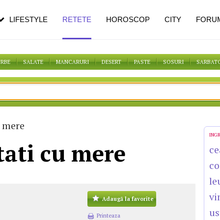
n vârstă
de dureroasă este investigația
LIFESTYLE
RETETE
HOROSCOP
CITY
FORU
ORBE
SALATE
MANCARURI
DESERT
PASTE
SOSURI
SARBAT
u mere
ING
ati cu mere
ce
co
le
vi
Adaugă la favorite
us
Printeaza