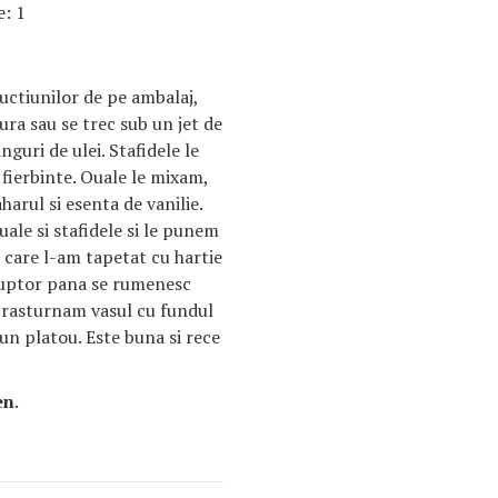
e: 1
uctiunilor de pe ambalaj,
ura sau se trec sub un jet de
guri de ulei. Stafidele le
ierbinte. Ouale le mixam,
arul si esenta de vanilie.
le si stafidele si le punem
 care l-am tapetat cu hartie
cuptor pana se rumenesc
 rasturnam vasul cu fundul
un platou. Este buna si rece
en
.