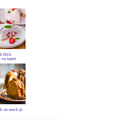
ă fără
 cu iaurt
ă cu nucă și
l