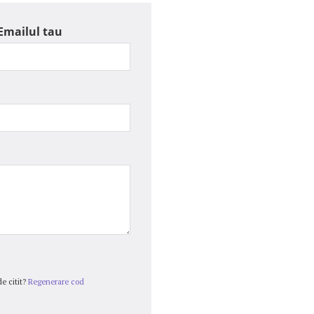
Emailul tau
e citit?
Regenerare cod