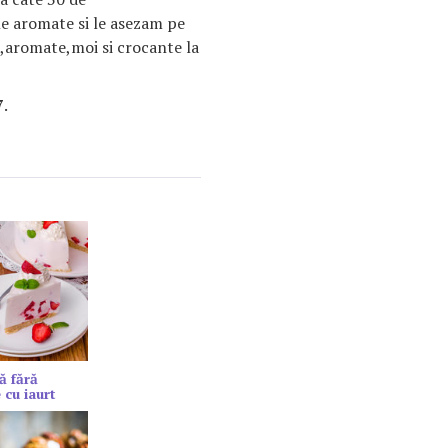
 aromate si le asezam pe
se,aromate,moi si crocante la
7
.
ă fără
 cu iaurt