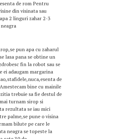
 esenta de rom Pentru
isine din visinata sau
pa 2 linguri zahar 2-3
a neagra
irop,se pun apa cu zaharul
 se lasa pana se obtine un
 zdrobesc fin la robot sau se
te ei adaugam margarina
cao,stafidele,nuca,esenta de
).Amestecam bine cu mainile
ia trebuie sa fie destul de
mai turnam sirop si
a rezultata se iau mici
tre palme,se pune o visina
rmam bilute pe care le
ata neagra se topeste la
a cate 30 de