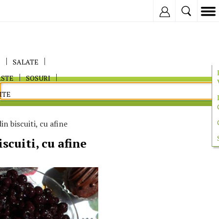
Inregistreaza
E
SALATE
ASTE
SOSURI
ITE
 biscuiti, cu afine
cuiti, cu afine