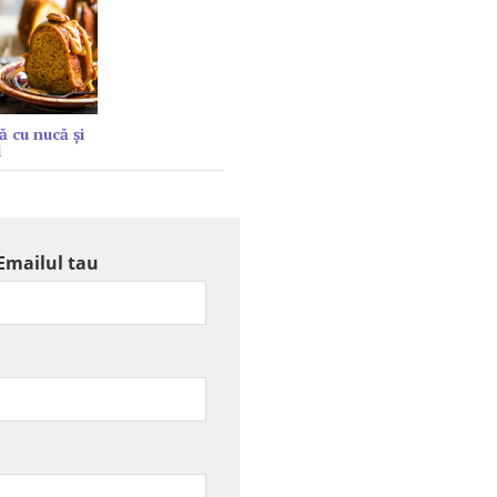
ă cu nucă și
l
Emailul tau