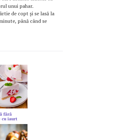
orul unui pahar.
rtie de copt şi se lasă la
minute, până când se
ă fără
 cu iaurt