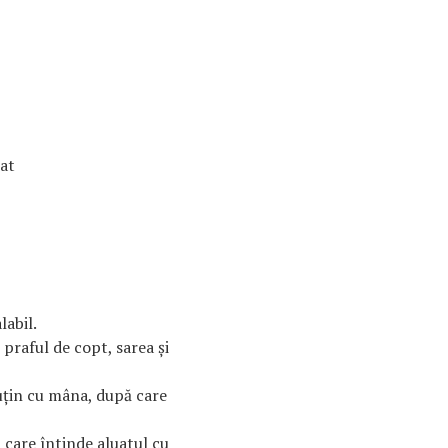
uat
labil.
 praful de copt, sarea şi
uţin cu mâna, după care
ă care întinde aluatul cu