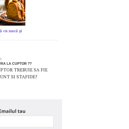
ă cu nucă și
l
15
RA LA CUPTOR ??
 CUPTOR TREBUIE SA FIE
 UNT SI STAFIDE?
Emailul tau