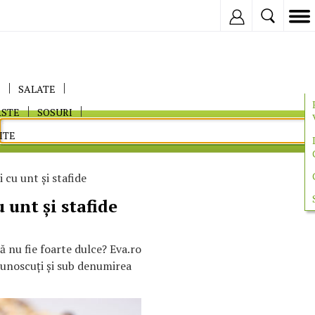
Inregistreaza
E
SALATE
ASTE
SOSURI
ITE
i cu unt şi stafide
u unt şi stafide
să nu fie foarte dulce? Eva.ro
 cunoscuţi şi sub denumirea