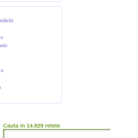
ridichi
da
cado
ra
n
Cauta in 14.929 retete