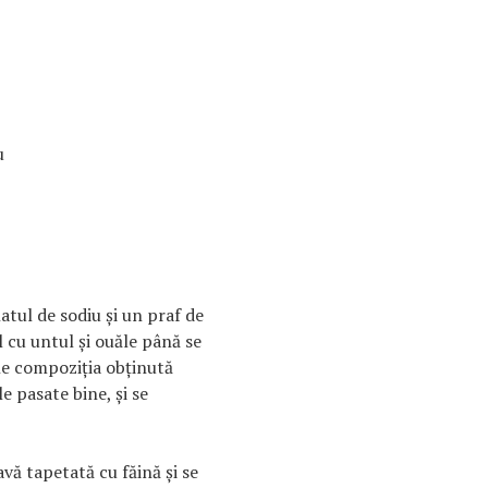
u
tul de sodiu și un praf de
l cu untul și ouăle până se
e compoziția obținută
e pasate bine, și se
vă tapetată cu făină și se