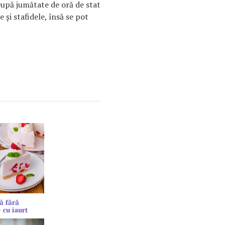
După jumătate de oră de stat
 și stafidele, însă se pot
ă fără
 cu iaurt