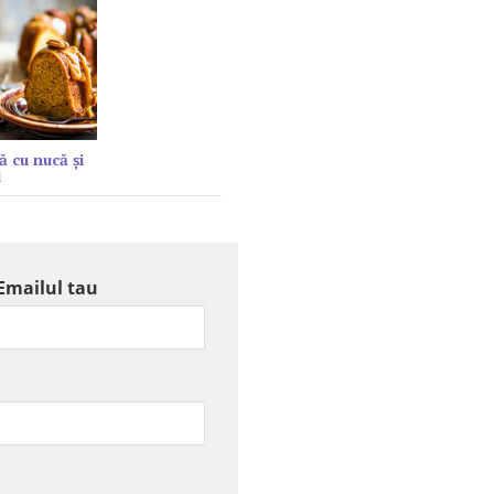
ă cu nucă și
l
Emailul tau