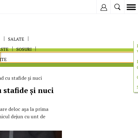
Inregistreaza
E
SALATE
ASTE
SOSURI
ITE
 cu stafide și nuci
stafide și nuci
pare deloc aşa la prima
micul dejun cu unt de