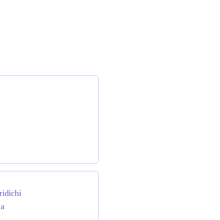
ridichi
da