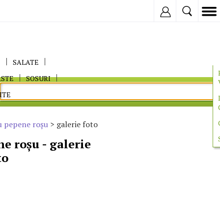
Inregistreaza
E
SALATE
ASTE
SOSURI
ITE
u pepene roşu
> galerie foto
e roşu - galerie
to