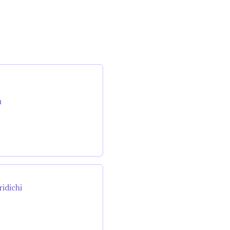
u
ridichi