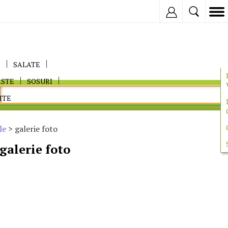
Inregistreaza
E
SALATE
ASTE
SOSURI
ITE
le
> galerie foto
galerie foto