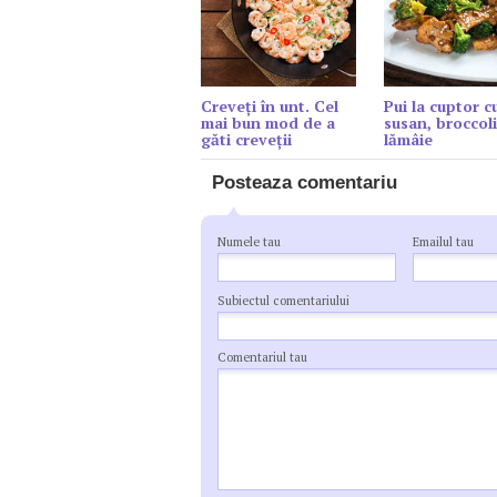
Creveți în unt. Cel
Pui la cuptor c
mai bun mod de a
susan, broccoli
găti creveții
lămâie
Posteaza comentariu
Numele tau
Emailul tau
Subiectul comentariului
Comentariul tau