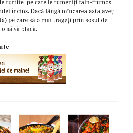
le turtite pe care le rumeniţi fain-frumos
n ulei încins. Dacă lângă mîncarea asta aveţi
jită) pe care să o mai trageţi prin sosul de
 o să vă placă.
ute