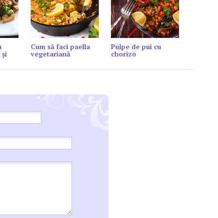
u
Cum să faci paella
Pulpe de pui cu
 și
vegetariană
chorizo