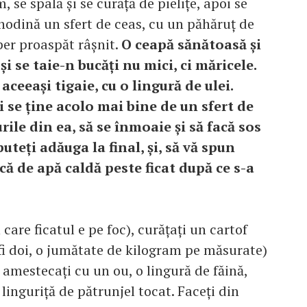
 se spală şi se curăţă de pieliţe, apoi se
 hodină un sfert de ceas, cu un păhăruţ de
per proaspăt râşnit.
O ceapă sănătoasă şi
şi se taie-n bucăţi nu mici, ci măricele.
 aceeaşi tigaie, cu o lingură de ulei.
i se ţine acolo mai bine de un sfert de
rile din ea, să se înmoaie şi să facă sos
puteţi adăuga la final, şi, să vă spun
că de apă caldă peste ficat după ce s-a
care ficatul e pe foc), curăţaţi un cartof
fi doi, o jumătate de kilogram pe măsurate)
l amestecaţi cu un ou, o lingură de făină,
 linguriţă de pătrunjel tocat. Faceţi din