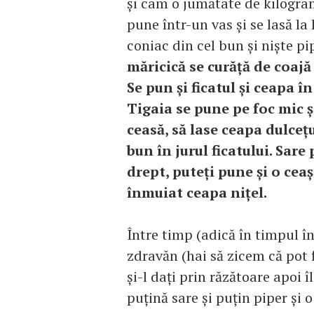
şi cam o jumătate de kilogram,
pune într-un vas şi se lasă la
coniac din cel bun şi nişte pi
măricică se curăţă de coajă 
Se pun şi ficatul şi ceapa în
Tigaia se pune pe foc mic ş
ceasă, să lase ceapa dulceţu
bun în jurul ficatului. Sare 
drept, puteţi pune şi o ceaş
înmuiat ceapa niţel.
Între timp (adică în timpul în 
zdravăn (hai să zicem că pot 
şi-l daţi prin răzătoare apoi î
puţină sare şi puţin piper şi o