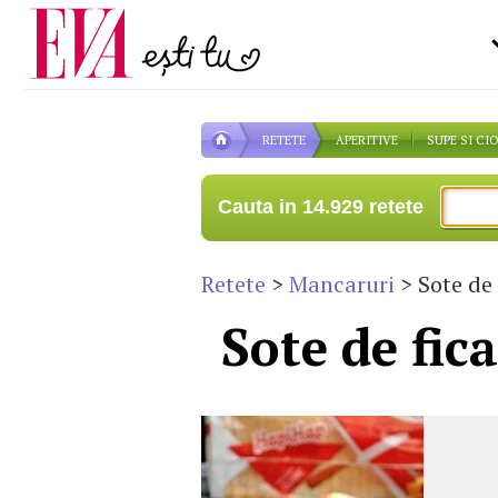
Carieră
pe măsură ce înaintezi î
Actualitate
RETETE
APERITIVE
SUPE SI CI
Cauta in 14.929 retete
Retete
>
Mancaruri
> Sote de 
Sote de fica