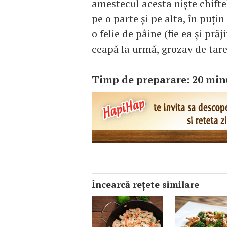
amestecul acesta nişte chifte
pe o parte şi pe alta, în puţi
o felie de pâine (fie ea şi pră
ceapă la urmă, grozav de tare
Timp de preparare: 20 min
Încearcă reţete similare