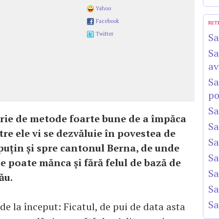
Yahoo
Facebook
RET
Twitter
Sa
Sa
av
Sa
po
Sa
erie de metode foarte bune de a împăca
Sa
tre ele vi se dezvăluie în povestea de
Sa
 puţin şi spre cantonul Berna, de unde
Sa
e poate mănca şi fără felul de bază de
Sa
ău.
Sa
Sa
 de la început: Ficatul, de pui de data asta