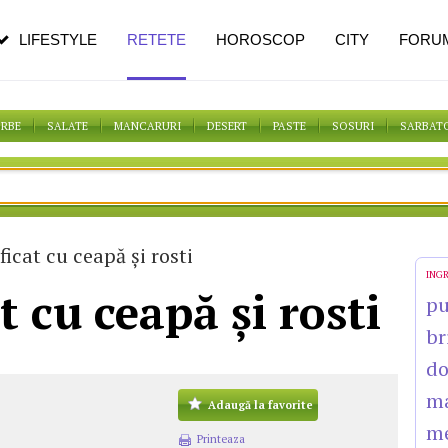
n vârstă
de dureroasă este investigația
LIFESTYLE
RETETE
HOROSCOP
CITY
FORU
ORBE
SALATE
MANCARURI
DESERT
PASTE
SOSURI
SARBAT
ficat cu ceapă şi rosti
ING
t cu ceapă şi rosti
pu
br
do
m
Adaugă la favorite
m
Printeaza