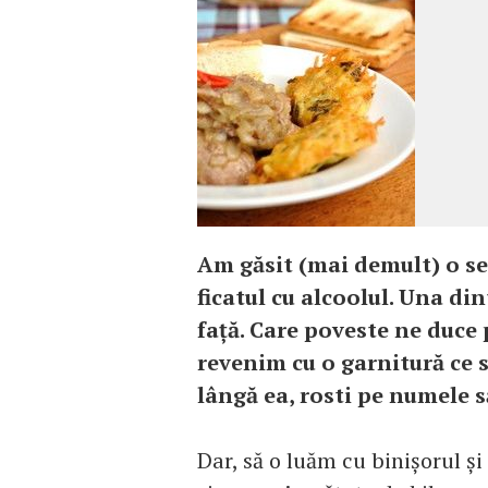
Am găsit (mai demult) o s
ficatul cu alcoolul. Una din
faţă. Care poveste ne duce
revenim cu o garnitură ce s
lângă ea, rosti pe numele s
Dar, să o luăm cu binişorul şi