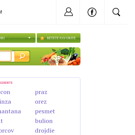
Nu ai cont?
Inregistreaza-
M
ORI
RETETE FAVORITE
REDIENTE
acon
praz
inza
orez
mantana
pesmet
t
bulion
orcov
drojdie