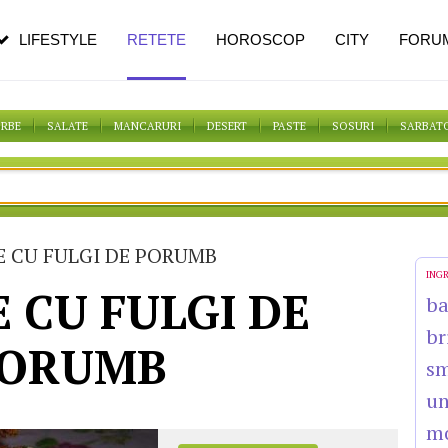
n vârstă
de dureroasă este investigația
LIFESTYLE
RETETE
HOROSCOP
CITY
FORU
ORBE
SALATE
MANCARURI
DESERT
PASTE
SOSURI
SARBAT
E CU FULGI DE PORUMB
ING
E CU FULGI DE
b
br
ORUMB
s
un
m