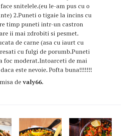
 face snitelele.(eu le-am pus cu o
nte) 2.Puneti o tigaie la incins cu
ntre timp puneti intr-un castron
are ii mai zdrobiti si pesmet.
ucata de carne (asa cu iaurt cu
 presati cu fulgi de porumb.Puneti
 la foc moderat.Intoarceti de mai
daca este nevoie. Pofta buna!!!!!!!
imisa de
valy66
.