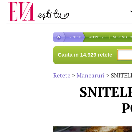
Carieră
pe măsură ce înaintezi î
Actualitate
RETETE
APERITIVE
SUPE SI CI
Cauta in 14.929 retete
Retete
>
Mancaruri
> SNITEL
SNITEL
P