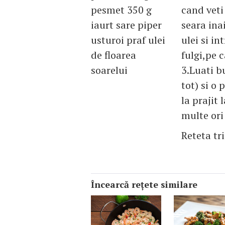
pesmet 350 g
cand veti
iaurt sare piper
seara inai
usturoi praf ulei
ulei si i
de floarea
fulgi,pe c
soarelui
3.Luati b
tot) si o
la prajit
multe ori 
Reteta tr
Încearcă reţete similare