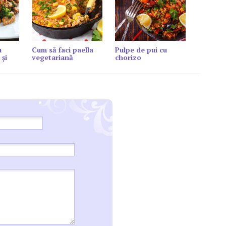
u
Cum să faci paella
Pulpe de pui cu
 și
vegetariană
chorizo