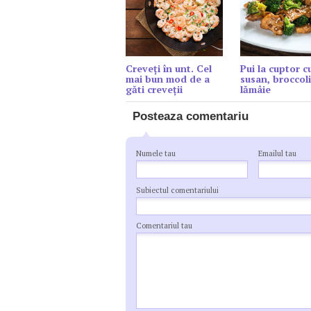
Creveți în unt. Cel
Pui la cuptor c
mai bun mod de a
susan, broccoli
găti creveții
lămâie
Posteaza comentariu
Numele tau
Emailul tau
Subiectul comentariului
Comentariul tau