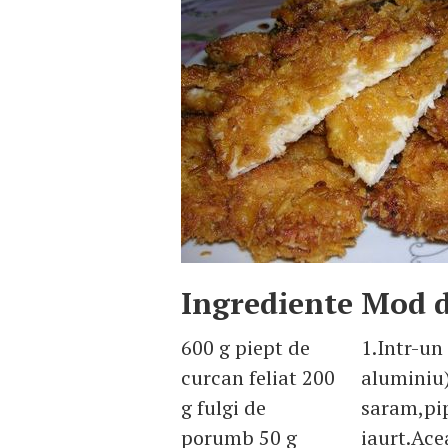
Ingrediente
Mod d
600 g piept de
1.Intr-un
curcan feliat 200
aluminiu
g fulgi de
saram,pip
porumb 50 g
iaurt.Ace