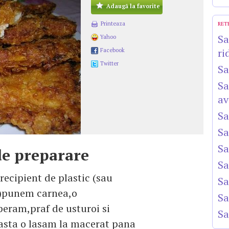
Adaugă la favorite
Printeaza
RET
Sa
Yahoo
ri
Facebook
Twitter
Sa
Sa
av
Sa
Sa
Sa
e preparare
Sa
 recipient de plastic (sau
Sa
)punem carnea,o
Sa
eram,praf de usturoi si
Sa
asta o lasam la macerat pana