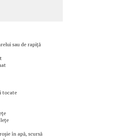
arelui sau de rapiță
t
nat
i tocate
ețe
lețe
roșie în apă, scursă