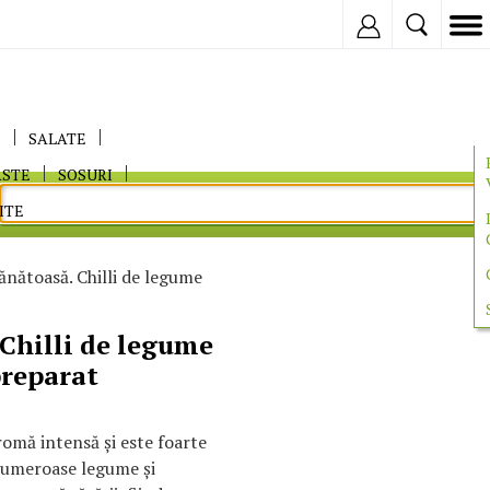
Inregistreaza
E
SALATE
ASTE
SOSURI
ITE
ănătoasă. Chilli de legume
 Chilli de legume
preparat
aromă intensă și este foarte
numeroase legume și