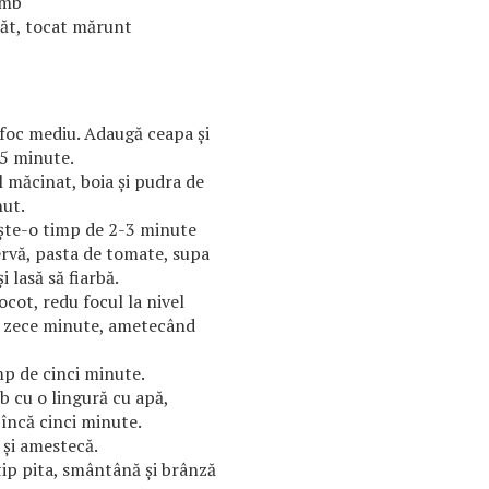
umb
ăt, tocat mărunt
a foc mediu. Adaugă ceapa și
-5 minute.
 măcinat, boia și pudra de
nut.
ește-o timp de 2-3 minute
ervă, pasta de tomate, supa
i lasă să fiarbă.
ocot, redu focul la nivel
de zece minute, ametecând
imp de cinci minute.
cu o lingură cu apă,
t încă cinci minute.
 și amestecă.
 tip pita, smântână și brânză