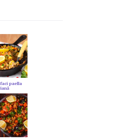
faci paella
riană