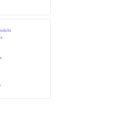
ridichi
da
a
n