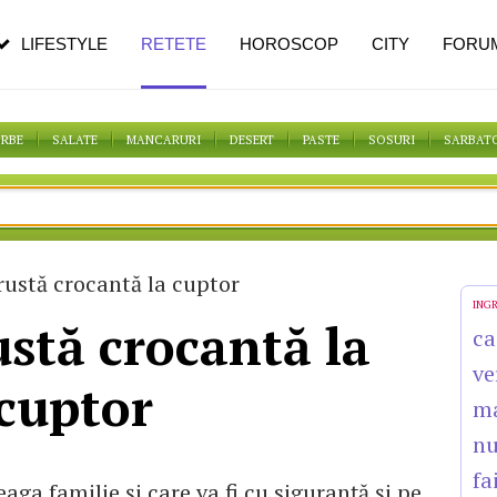
n vârstă
de dureroasă este investigația
LIFESTYLE
RETETE
HOROSCOP
CITY
FORU
ORBE
SALATE
MANCARURI
DESERT
PASTE
SOSURI
SARBAT
rustă crocantă la cuptor
ING
ustă crocantă la
ca
ve
cuptor
ma
n
fa
eaga familie și care va fi cu siguranță și pe