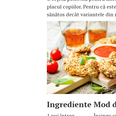
placul copiilor. Pentru că est
sănătos decât variantele din 
Ingrediente
Mod d
1 pui întreg,
Încinge c