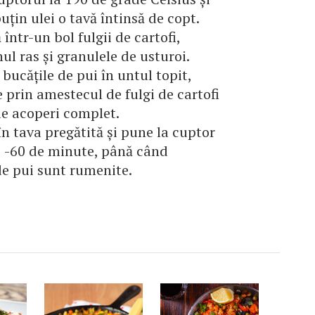
uțin ulei o tavă întinsă de copt.
într-un bol fulgii de cartofi,
l ras și granulele de usturoi.
bucățile de pui în untul topit,
e prin amestecul de fulgi de cartofi
le acoperi complet.
în tava pregătită și pune la cuptor
 -60 de minute, până când
de pui sunt rumenite.