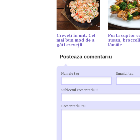
Creveți în unt. Cel
Pui la cuptor c
mai bun mod de a
susan, broccoli
găti creveții
lămâie
Posteaza comentariu
Numele tau
Emailul tau
Subiectul comentariului
Comentariul tau