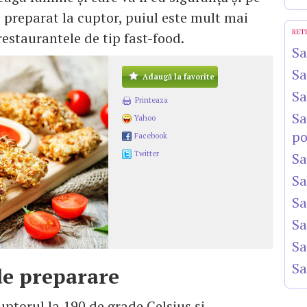
e preparat la cuptor, puiul este mult mai
RET
restaurantele de tip fast-food.
Sa
Sa
Adaugă la favorite
Sa
Printeaza
Sa
Yahoo
po
Facebook
Twitter
Sa
Sa
Sa
Sa
Sa
Sa
e preparare
uptorul la 190 de grade Celsius și