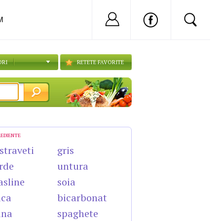
Nu ai cont?
Inregistreaza-
M
ORI
RETETE FAVORITE
REDIENTE
straveti
gris
rde
untura
sline
soia
uca
bicarbonat
ina
spaghete