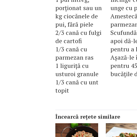
porționat sau un
unge cu p
kg ciocănele de
Amestecă 
pui, fără piele
parmezanu
2/3 cană cu fulgi
Scufundă 
de cartofi
apoi dă-l
1/3 cană cu
pentru a 
parmezan ras
Așază-le 
1 liguriță cu
pentru 45
usturoi granule
bucățile 
1/3 cană cu unt
topit
Încearcă reţete similare