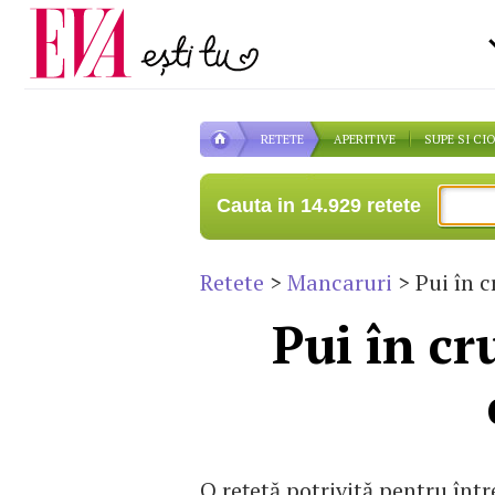
Carieră
pe măsură ce înaintezi î
Actualitate
RETETE
APERITIVE
SUPE SI CI
Cauta in 14.929 retete
Retete
>
Mancaruri
> Pui în c
Pui în cr
O rețetă potrivită pentru într