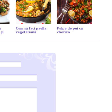
u
Cum să faci paella
Pulpe de pui cu
 și
vegetariană
chorizo