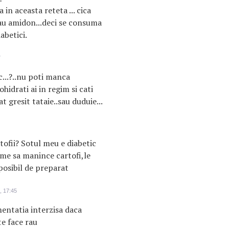
 in aceasta reteta ... cica
i au amidon...deci se consuma
abetici.
7
ic...?..nu poti manca
hidrati ai in regim si cati
t gresit tataie..sau duduie...
tofii? Sotul meu e diabetic
leme sa manince cartofi,le
 posibil de preparat
, 17:45
mentatia interzisa daca
te face rau