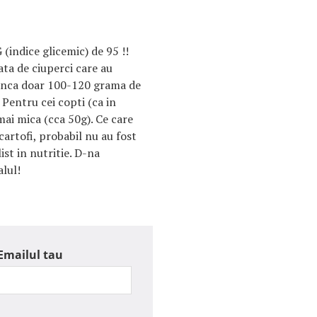
G (indice glicemic) de 95 !!
fata de ciuperci care au
anca doar 100-120 grama de
. Pentru cei copti (ca in
mai mica (cca 50g). Ce care
artofi, probabil nu au fost
ist in nutritie. D-na
alul!
Emailul tau