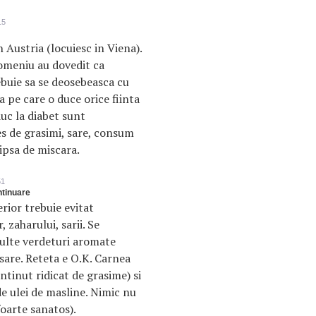
15
 Austria (locuiesc in Viena).
domeniu au dovedit ca
ebuie sa se deosebeasca cu
 pe care o duce orice fiinta
uc la diabet sunt
s de grasimi, sare, consum
lipsa de miscara.
51
ontinuare
rior trebuie evitat
 zaharului, sarii. Se
ulte verdeturi aromate
are. Reteta e O.K. Carnea
ontinut ridicat de grasime) si
de ulei de masline. Nimic nu
foarte sanatos).