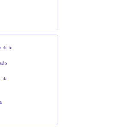
ridichi
cado
cala
a