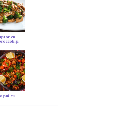
cuptor cu
roccoli și
e pui cu
.