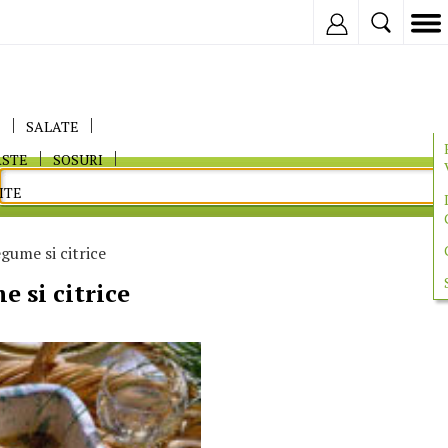
Inregistreaza
E
SALATE
ASTE
SOSURI
ITE
egume si citrice
e si citrice