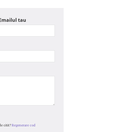
Emailul tau
e citit?
Regenerare cod