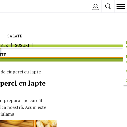
Inregistreaza
E
SALATE
ASTE
SOSURI
ITE
de ciuperci cu lapte
perci cu lapte
n preparat pe care îl
ica noastră. Acum este
ciulama!