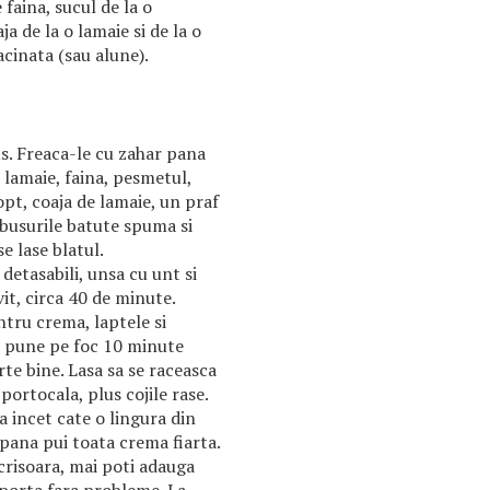
e faina, sucul de la o
ja de la o lamaie si de la o
cinata (sau alune).
s. Freaca-le cu zahar pana
 lamaie, faina, pesmetul,
pt, coaja de lamaie, un praf
lbusurile batute spuma si
e lase blatul.
 detasabili, unsa cu unt si
vit, circa 40 de minute.
ntru crema, laptele si
i pune pe foc 10 minute
te bine. Lasa sa se raceasca
 portocala, plus cojile rase.
 incet cate o lingura din
pana pui toata crema fiarta.
acrisoara, mai poti adauga