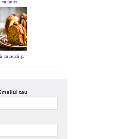
 cu iaurt
ă cu nucă și
l
Emailul tau