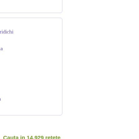
ridichi
da
n
Cauta in 14.929 retete