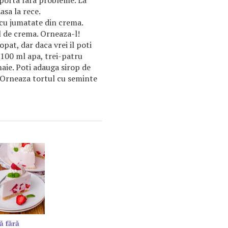
uporta fara probleme. La
asa la rece.
 cu jumatate din crema.
 de crema. Orneaza-l!
pat, dar daca vrei il poti
 100 ml apa, trei-patru
maie. Poti adauga sirop de
 Orneaza tortul cu seminte
ă fără