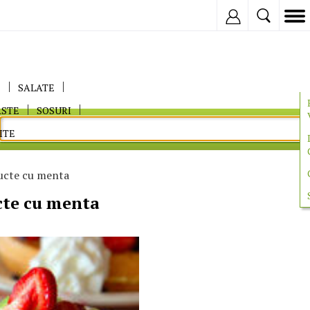
Inregistreaza
E
SALATE
ASTE
SOSURI
ITE
ructe cu menta
cte cu menta