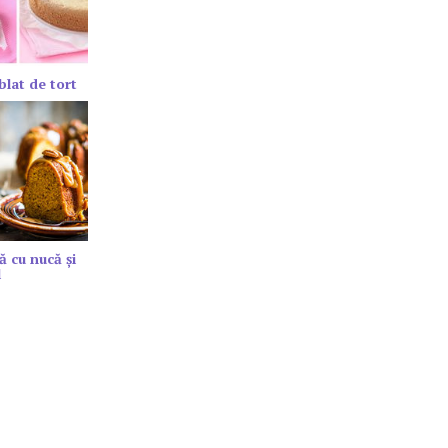
blat de tort
ă cu nucă și
l