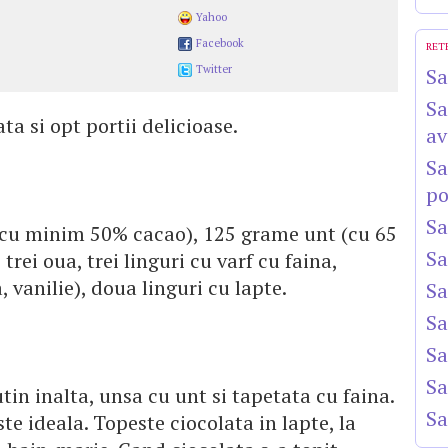
Yahoo
Facebook
RET
Twitter
Sa
Sa
ta si opt portii delicioase.
av
Sa
po
Sa
(cu minim 50% cacao), 125 grame unt (cu 65
Sa
rei oua, trei linguri cu varf cu faina,
 vanilie), doua linguri cu lapte.
Sa
Sa
Sa
Sa
tin inalta, unsa cu unt si tapetata cu faina.
Sa
ste ideala. Topeste ciocolata in lapte, la