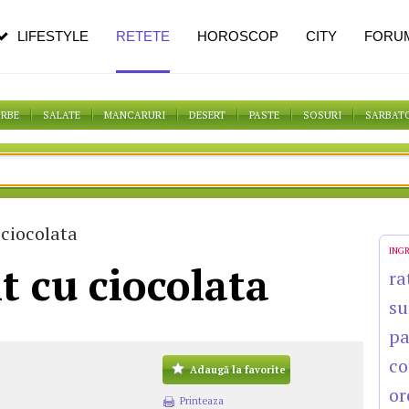
n vârstă
de dureroasă este investigația
LIFESTYLE
RETETE
HOROSCOP
CITY
FORU
ORBE
SALATE
MANCARURI
DESERT
PASTE
SOSURI
SARBAT
ciocolata
ING
 cu ciocolata
ra
su
p
co
Adaugă la favorite
or
Printeaza