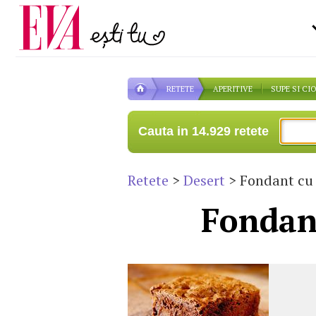
Carieră
pe măsură ce înaintezi î
Actualitate
RETETE
APERITIVE
SUPE SI CI
Cauta in 14.929 retete
Retete
>
Desert
> Fondant cu 
Fondant