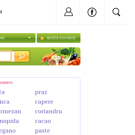
Nu ai cont?
Inregistreaza-
M
ORI
RETETE FAVORITE
REDIENTE
ta
praz
nca
capere
armezan
coriandru
nopida
cacao
egano
paste