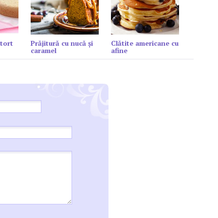
tort
Prăjitură cu nucă și
Clătite americane cu
caramel
afine