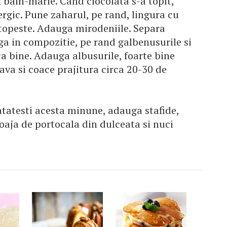
 bain-marie. Cand ciocolata s-a topit,
rgic. Pune zaharul, pe rand, lingura cu
 topeste. Adauga mirodeniile. Separa
ga in compozitie, pe rand galbenusurile si
ca bine. Adauga albusurile, foarte bine
va si coace prajitura circa 20-30 de
atatesti acesta minune, adauga stafide,
coaja de portocala din dulceata si nuci