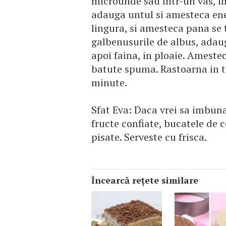
microunde sau intr-un vas, in
adauga untul si amesteca ene
lingura, si amesteca pana se
galbenusurile de albus, adau
apoi faina, in ploaie. Ameste
batute spuma. Rastoarna in ta
minute.
Sfat Eva: Daca vrei sa imbun
fructe confiate, bucatele de 
pisate. Serveste cu frisca.
Încearcă reţete similare