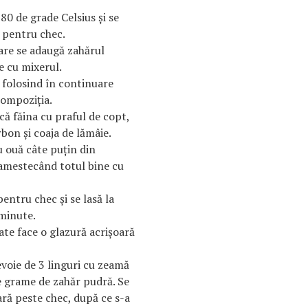
80 de grade Celsius şi se
 pentru chec.
are se adaugă zahărul
e cu mixerul.
 folosind în continuare
ompoziţia.
ă făina cu praful de copt,
bon şi coaja de lămâie.
 ouă câte puţin din
 amestecând totul bine cu
entru chec şi se lasă la
minute.
ate face o glazură acrişoară
voie de 3 linguri cu zeamă
e grame de zahăr pudră. Se
ară peste chec, după ce s-a