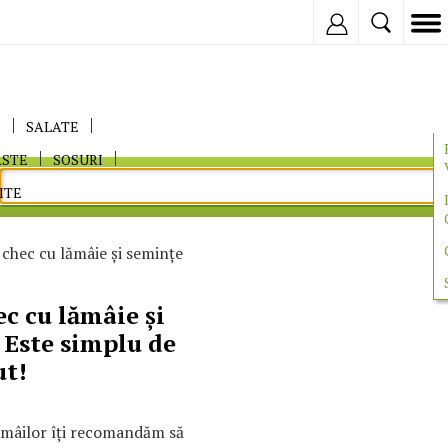
Inregistreaza
E
SALATE
ASTE
SOSURI
ITE
chec cu lămâie şi seminţe
c cu lămâie şi
 Este simplu de
ut!
lămâilor îţi recomandăm să