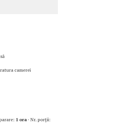
asă
ratura camerei
parare:
1 ora
· Nr. porţii: