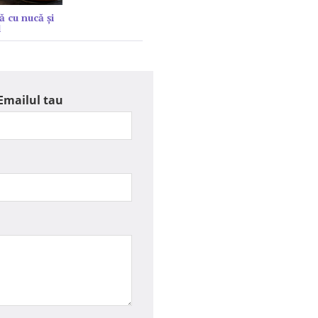
ă cu nucă și
l
Emailul tau