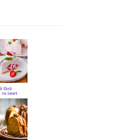
ă fără
 cu iaurt