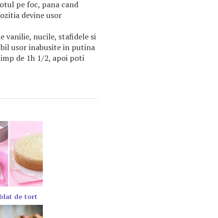
totul pe foc, pana cand
ozitia devine usor
 vanilie, nucile, stafidele si
bil usor inabusite in putina
timp de 1h 1/2, apoi poti
blat de tort