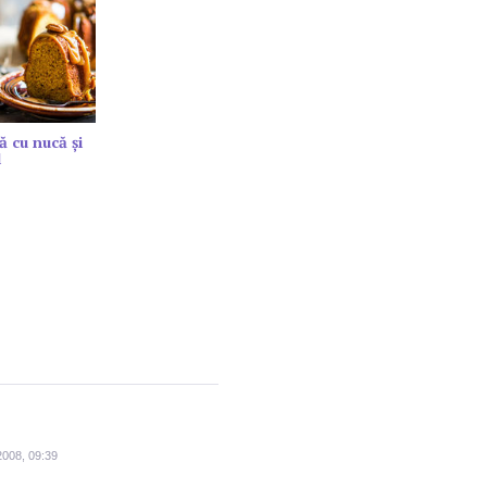
ă cu nucă și
l
2008, 09:39