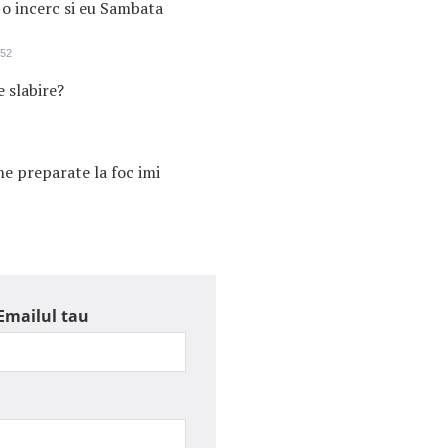
 o incerc si eu Sambata
:52
e slabire?
ne preparate la foc imi
Emailul tau