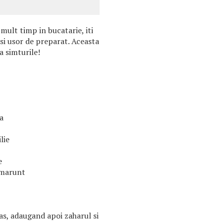
mult timp in bucatarie, iti
si usor de preparat. Aceasta
a simturile!
a
lie
e
 marunt
vas, adaugand apoi zaharul si