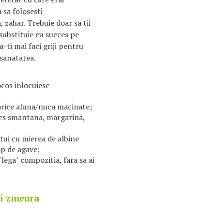
 sa folosesti
 zahar. Trebuie doar sa tii
substituie cu succes pe
a-ti mai faci griji pentru
a sanatatea.
cocos inlocuiesc
 orice aluna/nuca macinate;
ces smantana, margarina,
itui cu mierea de albine
op de agave;
lega" compozitia, fara sa ai
si zmeura