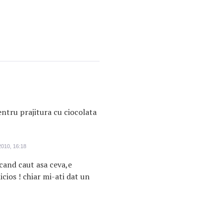
ntru prajitura cu ciocolata
010, 16:18
and caut asa ceva,e
icios ! chiar mi-ati dat un