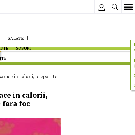
Inregistreaza
E
SALATE
ASTE
SOSURI
ITE
sarace in calorii, preparate
ace in calorii,
 fara foc