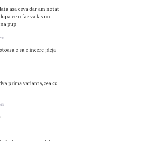
data asa ceva dar am notat
dupa ce o fac va las un
una pup
:31
stoasa o sa o incerc ;deja
dva prima varianta,cea cu
:43
u