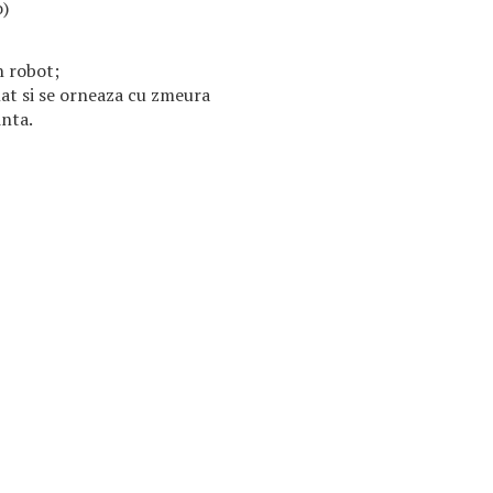
o)
n robot;
at si se orneaza cu zmeura
inta.