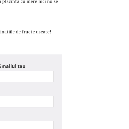
i placinta cu mere nici nu se
natiile de fructe uscate!
Emailul tau