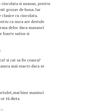
 ciocolata si ananas, pentru
sit grozav de buna. Iar
e clasice cu ciocolata.
entru ca nuca are destule
ngrasa deloc daca mananci
e foarte satios si
1
a? si cat sa fie ceasca?
asura mai exacte daca se
ortulet,mai bine maninci
t tii dieta
:14