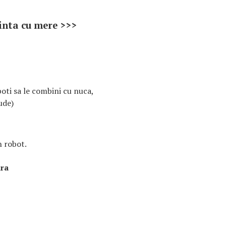
cinta cu mere >>>
oti sa le combini cu nuca,
ude)
n robot.
ura