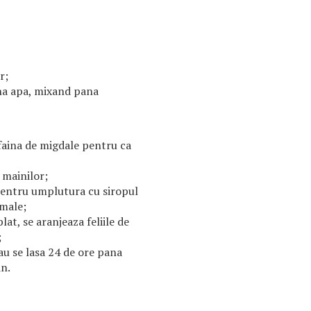
r;
na apa, mixand pana
faina de migdale pentru ca
 mainilor;
pentru umplutura cu siropul
rmale;
at, se aranjeaza feliile de
;
u se lasa 24 de ore pana
in.