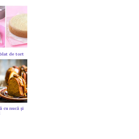
blat de tort
ă cu nucă și
l